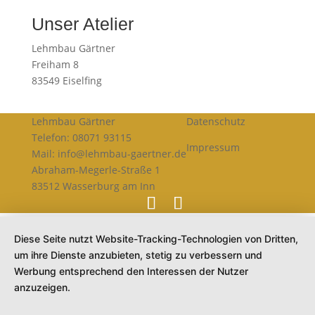
Unser Atelier
Lehmbau Gärtner
Freiham 8
83549 Eiselfing
Lehmbau Gärtner
Datenschutz
Telefon:
08071 93115
Impressum
Mail:
info@lehmbau-gaertner.de
Abraham-Megerle-Straße 1
83512 Wasserburg am Inn
Diese Seite nutzt Website-Tracking-Technologien von Dritten,
um ihre Dienste anzubieten, stetig zu verbessern und
Werbung entsprechend den Interessen der Nutzer
anzuzeigen.